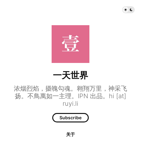
一天世界
浓烟烈焰，摄魄勾魂。翱翔万里，神采飞
扬。不鳥萬如一主理。IPN 出品。hi [at]
ruyi.li
Subscribe
关于