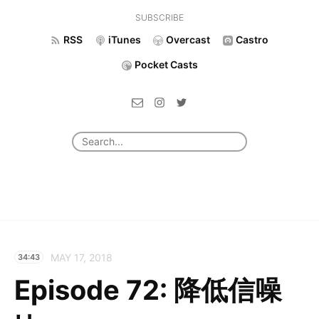
SUBSCRIBE
RSS
iTunes
Overcast
Castro
Pocket Casts
MAY 17, 2018
34:43
Episode 72: 降低信噪