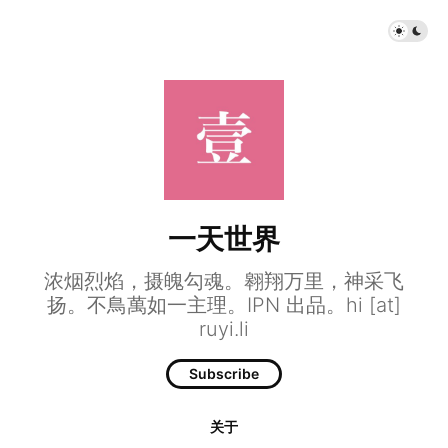
一天世界
浓烟烈焰，摄魄勾魂。翱翔万里，神采飞
扬。不鳥萬如一主理。IPN 出品。hi [at]
ruyi.li
Subscribe
关于