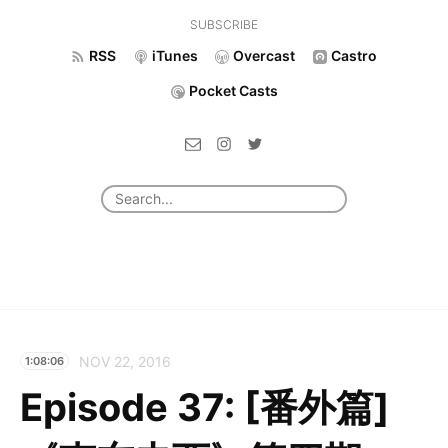
SUBSCRIBE
RSS
iTunes
Overcast
Castro
Pocket Casts
NOV 22, 2016
1:08:06
Episode 37: [番外篇]