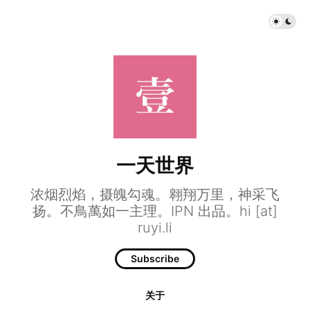
一天世界
浓烟烈焰，摄魄勾魂。翱翔万里，神采飞
扬。不鳥萬如一主理。IPN 出品。hi [at]
ruyi.li
Subscribe
关于