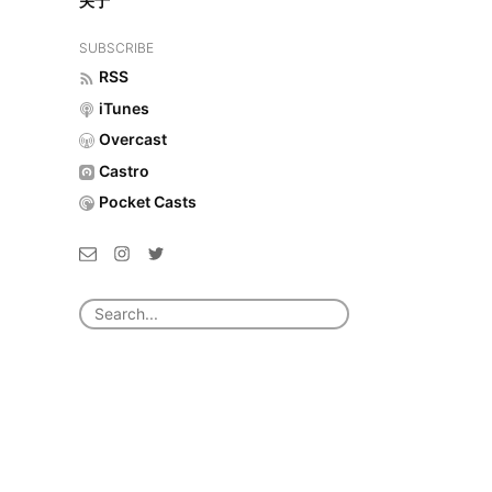
关于
SUBSCRIBE
RSS
iTunes
Overcast
Castro
Pocket Casts