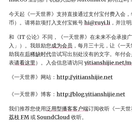
今天起《一天世界》支持直接通过支付宝付费入会，年付 
币）。请将款项打入支付宝账号
hi@ruyi.li
，并注明
和《IT 公论》不同，《一天世界》在未来不会承接
入」）。我鼓励您
成为会员
，每月三十元，让《一天
助我在
后稀缺时代
尝试写出别处没有的文字。年付会
表
请看这里
）。入会信息请访问
yitianshijie.net/
《一天世界》网站：
http://yitianshijie.net
《一天世界》博客：
http://blog.yitianshijie.net
我们推荐您使用
泛用型播客客户端
订阅收听《一天世
荔枝 FM
或
SoundCloud
收听。