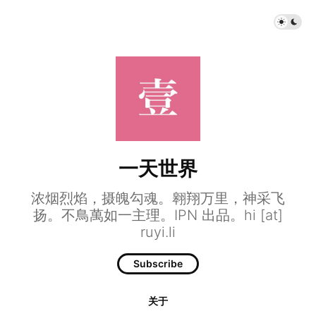
一天世界
浓烟烈焰，摄魄勾魂。翱翔万里，神采飞
扬。不鳥萬如一主理。IPN 出品。hi [at]
ruyi.li
Subscribe
关于