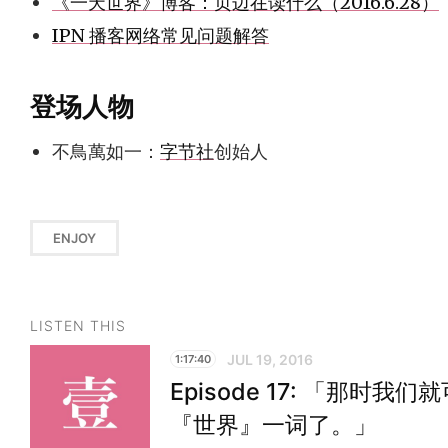
《一天世界》博客：页边在读什么（2016.6.28）
IPN 播客网络常见问题解答
登场人物
不鳥萬如一：
字节社
创始人
ENJOY
LISTEN THIS
JUL 19, 2016
1:17:40
Episode 17: 「那时
『世界』一词了。」