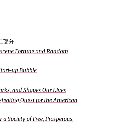
第二部分
scene Fortune and Random
Start-up Bubble
orks, and Shapes Our Lives
efeating Quest for the American
 a Society of Free, Prosperous,