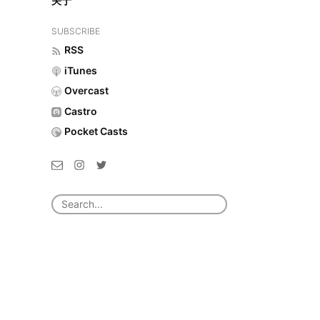
关于
SUBSCRIBE
RSS
iTunes
Overcast
Castro
Pocket Casts