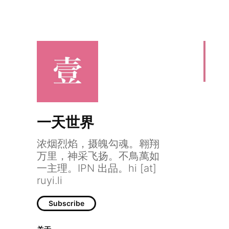
一天世界
浓烟烈焰，摄魄勾魂。翱翔
万里，神采飞扬。不鳥萬如
一主理。IPN 出品。hi [at]
ruyi.li
Episode 1
Subscribe