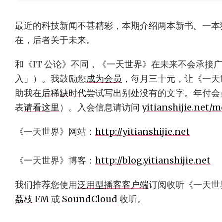
最近的科技新闻不甚精彩，本期介绍两本新书。一本
在，后者关于未来。
和《IT 公论》不同，《一天世界》在未来不会承接
入」）。我鼓励您
成为会员
，每月三十元，让《一天
助我在
后稀缺时代
尝试写出别处没有的文字。年付会
表
请看这里
）。入会信息请访问
yitianshijie.net/
《一天世界》网站：
http://yitianshijie.net
《一天世界》博客：
http://blog.yitianshijie.net
我们推荐您使用
泛用型播客客户端
订阅收听《一天世
荔枝 FM
或
SoundCloud
收听。