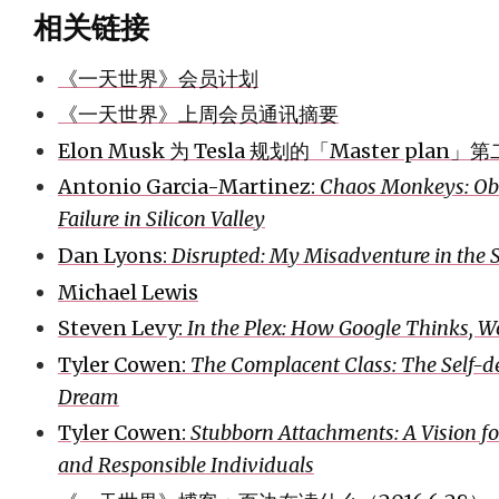
相关链接
《一天世界》会员计划
《一天世界》上周会员通讯摘要
Elon Musk 为 Tesla 规划的「Master plan」
Antonio Garcia-Martinez:
Chaos Monkeys: Ob
Failure in Silicon Valley
Dan Lyons:
Disrupted: My Misadventure in the 
Michael Lewis
Steven Levy:
In the Plex: How Google Thinks, W
Tyler Cowen:
The Complacent Class: The Self-d
Dream
Tyler Cowen:
Stubborn Attachments: A Vision for
and Responsible Individuals