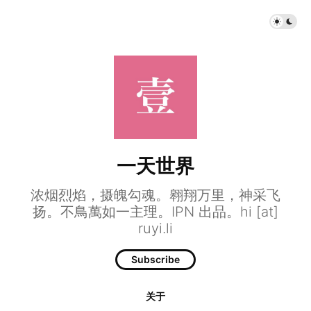
一天世界
浓烟烈焰，摄魄勾魂。翱翔万里，神采飞
扬。不鳥萬如一主理。IPN 出品。hi [at]
ruyi.li
Subscribe
关于