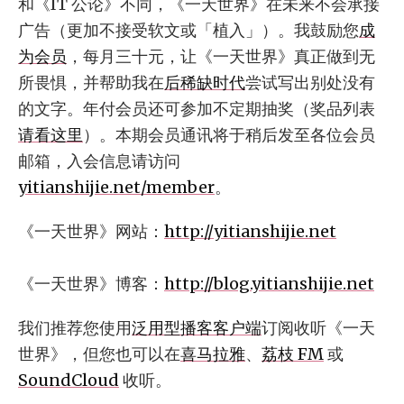
和《IT 公论》不同，《一天世界》在未来不会承接
广告（更加不接受软文或「植入」）。我鼓励您
成
为会员
，每月三十元，让《一天世界》真正做到无
所畏惧，并帮助我在
后稀缺时代
尝试写出别处没有
的文字。年付会员还可参加不定期抽奖（奖品列表
请看这里
）。本期会员通讯将于稍后发至各位会员
邮箱，入会信息请访问
yitianshijie.net/member
。
《一天世界》网站：
http://yitianshijie.net
《一天世界》博客：
http://blog.yitianshijie.net
我们推荐您使用
泛用型播客客户端
订阅收听《一天
世界》，但您也可以在
喜马拉雅
、
荔枝 FM
或
SoundCloud
收听。