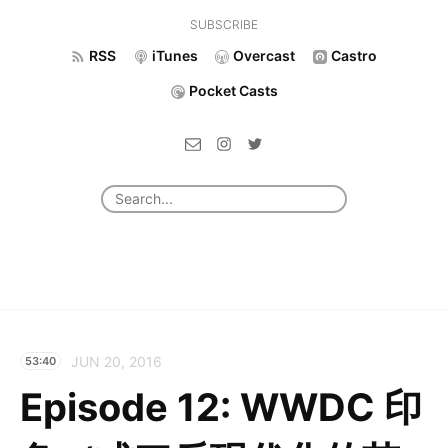
SUBSCRIBE
RSS
iTunes
Overcast
Castro
Pocket Casts
JUN 20, 2016
53:40
Episode 12: WWDC 印